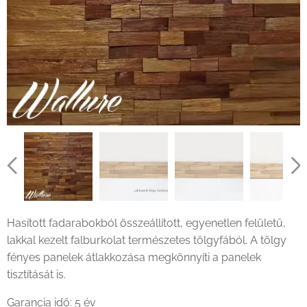
Hasított fadarabokból összeállított, egyenetlen felületű,
lakkal kezelt falburkolat természetes tölgyfából. A tölgy
fényes panelek átlakkozása megkönnyíti a panelek
tisztítását is.
Garancia idő: 5 év