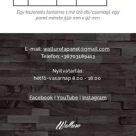
Egy kiszerelés tartalma 1 m2 (20 db/csomag), egy
panel mérete 550 mm x 92 mm.
E-mail:
wallurefapanel@gmail.com
Telefon: +36703189413
Nyitvatartás:
hétfő-vasárnap 8:00 - 18:00
Facebook
|
YouTube
|
Instagram